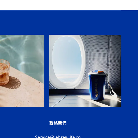
聯絡我們
Service@lebrewlife.co