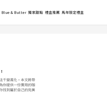
Blue & Butter
獨家甜點
禮盒推薦
馬年限定禮盒
！
法千變萬化。本文將帶
為你提供一份實用的咖
你找到屬於自己的完美
。咖啡豆主要分為阿拉