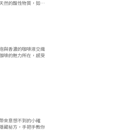
天然的酸性物質，如檸
聽到「酸」就本能地抗
泡與香濃的咖啡液交織
咖啡的魅力所在，感受
生活的追求。每次當我
咖啡的口感究竟有何魔
帶來意想不到的小確
隱藏秘方，手把手教你