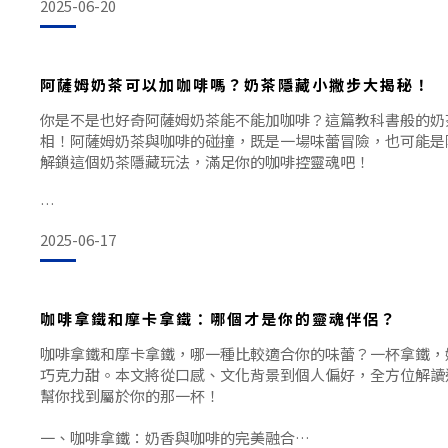
2025-06-20
比卡（Arabica）和羅布斯塔（Robusta）兩大類。阿拉
適合喜歡清淡風味的人；而羅布斯塔豆則味道濃烈，苦味較重
阿薩姆奶茶可以加咖啡嗎？奶茶隱藏小撇步大揭秘！
你是不是也好奇阿薩姆奶茶能不能加咖啡？這篇教科書般的奶
相！阿薩姆奶茶與咖啡的碰撞，既是一場味蕾冒險，也可能是
解鎖這個奶茶隱藏玩法，滿足你的咖啡控靈魂吧！
一、阿薩姆奶茶與咖啡的化學反應：大膽嘗試or避雷區？
2025-06-17
阿薩姆奶茶的濃郁茶香與咖啡的醇厚苦澀，看似是兩種截然不
的結合可能比你想像得更加奇妙。從理論上來說，阿薩姆奶茶
咖啡拿鐵和摩卡拿鐵：哪個才是你的靈魂伴侶？
它們的風味層次並不會互相衝突，反而可能形成一種令人驚豔
咖啡拿鐵和摩卡拿鐵，哪一種比較適合你的味蕾？一杯拿鐵，
巧克力甜。本文將從口感、文化背景到個人偏好，全方位解讀
不過，這裡有個小提醒：如果
幫你找到屬於你的那一杯！
一、咖啡拿鐵：奶香與咖啡的完美融合