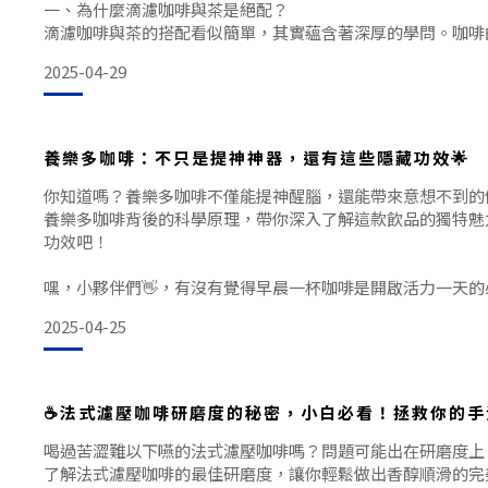
一、為什麼滴濾咖啡與茶是絕配？
滴濾咖啡與茶的搭配看似簡單，其實蘊含著深厚的學問。咖啡
🌟拿鐵咖啡的基礎知識，小白也能快速上手
口感相互碰撞，既不會喧賓奪主，又能產生奇妙的化學反應。
2025-04-29
醒，還是午後的小憩時光，這種組合都能讓你感受到「靈魂伴
更棒的是，這種搭配不僅滿足了味蕾的需求，也能讓你在繁忙
養樂多咖啡：不只是提神神器，還有這些隱藏功效🌟
首先，我們要了解拿鐵咖啡的基本組成。拿鐵咖啡是由濃縮咖
你知道嗎？養樂多咖啡不僅能提神醒腦，還能帶來意想不到的
養樂多咖啡背後的科學原理，帶你深入了解這款飲品的獨特魅
功效吧！
嘿，小夥伴們👋，有沒有覺得早晨一杯咖啡是開啟活力一天
嗎，如果在這杯咖啡裡加入一點養樂多，不僅可以提神，還可
2025-04-25
好處呢！今天我們就來聊聊那些養樂多咖啡的事兒，看看它到
一、提神醒腦，活力滿滿☕
☕️法式濾壓咖啡研磨度的秘密，小白必看！拯救你的
咖啡因作為咖啡中的明星成分，其提神醒腦的效果早已被廣泛
堪時，一杯養樂多
喝過苦澀難以下嚥的法式濾壓咖啡嗎？問題可能出在研磨度上
了解法式濾壓咖啡的最佳研磨度，讓你輕鬆做出香醇順滑的完