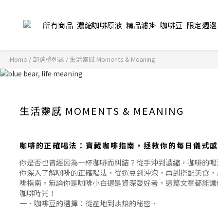
所有商品
濃縮咖啡原液
精品濾掛
咖啡豆
限定週邊
Home
/
部落格列表
/
生活靈感 Moments & Meaning
生活靈感 MOMENTS & MEANING
咖啡的正確喝法：寶藏咖啡指南，拯救你的每日儀式感
你是否也曾經因為一杯咖啡而糾結？從手沖到濃縮，咖啡的喝
你深入了解咖啡的正確喝法，從選豆到沖泡，再到搭配美食，
啡指南。無論你是咖啡小白還是資深愛好者，這篇文章都能讓
咖啡時光！
一、咖啡豆的選擇：從產地到烘焙的秘密
咖啡的味道源自於豆子本身，因此選擇合適的咖啡豆至關重要