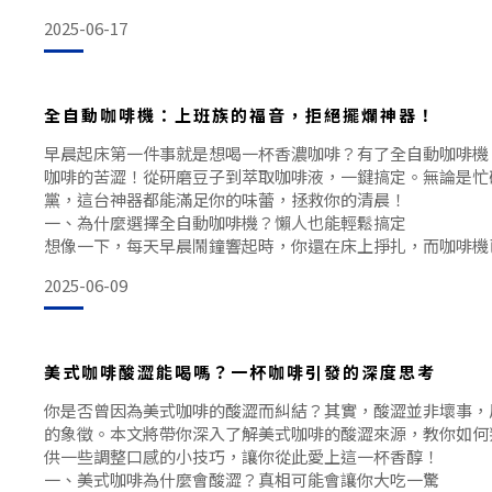
2025-06-17
提到咖啡拿鐵，很多人第一反應就是「順滑」。沒錯，拿鐵的
──濃縮咖啡與牛奶的完美搭配。通常情況下，一杯拿鐵由1/3
牛奶組成，頂部再點綴一層細膩的奶泡。
全自動咖啡機：上班族的福音，拒絕擺爛神器！
拿鐵的口感介於純淨的黑咖啡與甜膩的摩卡之間，既有咖啡的
澀。對於喜歡清淡口味的
早晨起床第一件事就是想喝一杯香濃咖啡？有了全自動咖啡機
咖啡的苦澀！從研磨豆子到萃取咖啡液，一鍵搞定。無論是忙
黨，這台神器都能滿足你的味蕾，拯救你的清晨！
一、為什麼選擇全自動咖啡機？懶人也能輕鬆搞定
想像一下，每天早晨鬧鐘響起時，你還在床上掙扎，而咖啡機
好了香氣撲鼻的咖啡。全自動咖啡機的出現，就是為了讓你在
2025-06-09
杯專業等級的咖啡。無論是濃縮咖啡、美式咖啡或卡布奇諾，
在掌控之中。
對於那些對咖啡製作一無所知
美式咖啡酸澀能喝嗎？一杯咖啡引發的深度思考
你是否曾因為美式咖啡的酸澀而糾結？其實，酸澀並非壞事，
的象徵。本文將帶你深入了解美式咖啡的酸澀來源，教你如何
供一些調整口感的小技巧，讓你從此愛上這一杯香醇！
一、美式咖啡為什麼會酸澀？真相可能會讓你大吃一驚