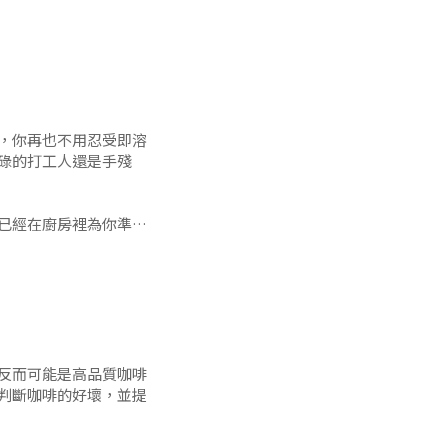
靈魂就在於它的比例
的濃縮咖啡和2/3的熱
醇厚，又不會過於苦
，你再也不用忍受即溶
碌的打工人還是手殘
已經在廚房裡為你準備
最短的時間內享受到一
只要按下按鈕，一切盡
反而可能是高品質咖啡
判斷咖啡的好壞，並提