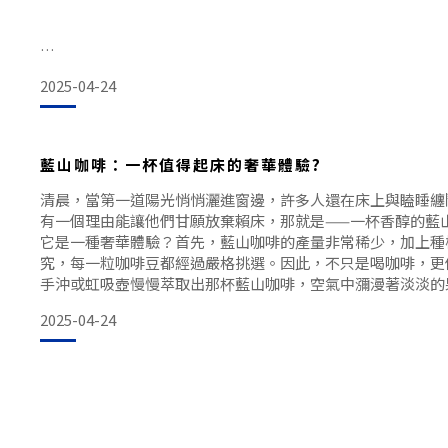
夥伴們👋，今天我們來聊聊法式濾壓咖啡的研磨度問題。如
2025-04-24
何調整研磨度而讓咖啡變得又苦又澀，那這篇寶藏文章絕對是
藍山咖啡：一杯值得起床的奢華體驗?
一、🌟為什麼研磨度對法式濾壓咖啡這麼重要？
清晨，當第一道陽光悄悄灑進窗邊，許多人還在床上與瞌睡纏
有一個理由能讓他們甘願放棄賴床，那就是——一杯香醇的藍
它是一種奢華體驗？首先，藍山咖啡的產量非常稀少，加上種
首先，讓我們先搞清楚一個關鍵點：法式濾壓咖啡的研磨度到
究，每一粒咖啡豆都經過嚴格挑選。因此，不只是喝咖啡，更
超重要！ 法式濾壓咖啡是一種浸泡式的沖泡方式，咖啡粉和
手沖或虹吸壺慢慢萃取出那杯藍山咖啡，空氣中瀰漫著淡淡的
磨度會直接
種令人陶醉的享受。入口後滑順無比，酸度不刺舌，苦味也恰
2025-04-24
不是提神的工具，而是晨間的獎賞。二、適合誰喝？藍山咖啡