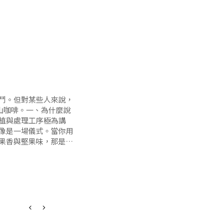
果你也曾經因為不懂得如
你需要的！
鬥。但對某些人來說，
山咖啡。一、為什麼說
植與處理工序極為講
底有多重要？答案是：
像是一場儀式。當你用
水會長時間接觸，因此研
果香與堅果味，那是一
到好處，回甘悠長。這
並不