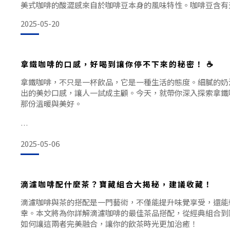
美式咖啡的酸澀感來自於咖啡豆本身的風味特性。咖啡豆含有
檬酸、蘋果酸等，這些成分賦予了咖啡獨特的風味。但很多人
2025-05-20
拒，認為這是劣質咖啡的表現。其實，這種想法大錯特錯！
高品質的咖啡豆往往帶有明亮的酸味，這種酸感能夠活化
拿鐵咖啡的口感，好喝到讓你停不下來的秘密！ ☕️
拿鐵咖啡，不只是一杯飲品，它是一種生活的態度。細膩的奶
出的美妙口感，讓人一試成主顧。今天，就帶你深入探索拿鐵
那份溫暖與美好。
2025-05-06
拿鐵不只是一杯簡單的咖啡，它是一種生活方式，一種對美好
端起一杯拿鐵，就像是開啟了一段溫馨的小旅程。那麼，拿鐵
滴濾咖啡配什麼茶？寶藏組合大揭秘，建議收藏！
力，能讓這麼多人為之傾倒呢？讓我們一起來揭秘吧！
滴濾咖啡與茶的搭配是一門藝術，不僅能提升味覺享受，還能
幸。本文將為你詳解滴濾咖啡的最佳茶品搭配，從經典組合到
如何讓這兩者完美融合，讓你的飲茶時光更加治癒！