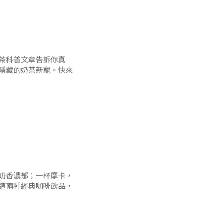
比卡豆口感柔和，酸度較高，
，適合喜歡強
茶科普文章告訴你真
隱藏的奶茶新寵。快來
同的風味，但其實它們
完全可以加咖啡，因為
的複合口感。
奶香濃郁；一杯摩卡，
這兩種經典咖啡飲品，