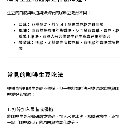
生豆的口感與味道與烘焙後的咖啡豆截然不同：
口感：
非常堅硬，甚至可比堅果或豆乾更難咀嚼
風味：
沒有烘焙咖啡的焦香味，反而帶有青草、青豆、乾
葉或土壤味，有些人形容像是生花生與青芒果的綜合
酸澀感：
明顯，尤其是高海拔豆種，有明顯的青味或植物
酸
常見的咖啡生豆吃法
雖然直接咀嚼生豆較不普遍，但一些創意吃法已被健康族群與咖
啡愛好者採納：
1. 打碎加入果昔或優格
將咖啡生豆稍微研磨或搗碎，加入水果冰沙、希臘優格中，添加
一點「咖啡原型」的風味與抗氧化成分。