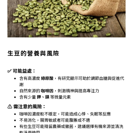
生豆的營養與風險
✅ 可能益處：
含有高濃度
綠原酸
，有研究顯示可助於調節血糖與促進代
謝
自然來源的
咖啡因
，刺激精神與提高專注力
含有少量
鉀、鎂
等微量元素
⚠️ 需注意的風險：
咖啡因濃度較不穩定，可能造成心悸、失眠等反應
不易消化，腸胃敏感者可能腹脹或不適
有些生豆可能殘留農藥或黴菌，建議選擇有機來源並清洗
乾淨再使用