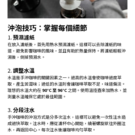
沖泡技巧：掌握每個細節
1.
預濕濾紙
在放入濾紙後，首先用熱水預濕濾紙。這樣可以去除濾紙的味
道，避免影響咖啡的風味，並且有助於熱量保持。將濾紙輕輕沖
濕後，倒掉預濕水。
2.
調整水溫
水溫是手沖咖啡的關鍵因素之一。過高的水溫會使咖啡過度萃
取，產生苦澀味；過低的水溫則會讓咖啡萃取不足，味道偏淡。
理想的水溫大約在
90°C 至 96°C
之間。使用溫控壺來加熱水，並
測量水溫確保它處於最佳範圍。
3.
分段注水
手沖咖啡的沖泡方式是分多次注水，這樣可以避免一次性注水造
成過快萃取。注水時，應從濾杯中心開始，繞著螺旋狀往外圈注
水，再返回中心。每次注水後讓咖啡均勻萃取。