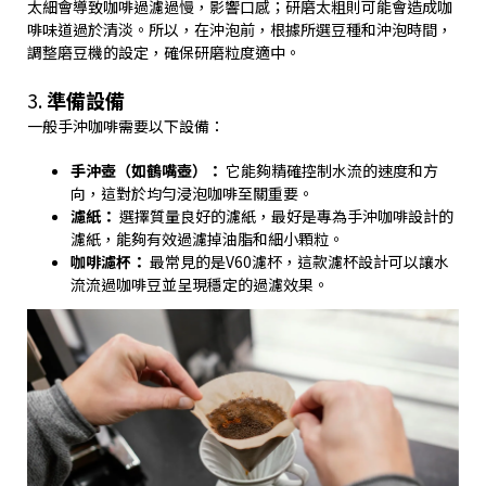
太細會導致咖啡過濾過慢，影響口感；研磨太粗則可能會造成咖
啡味道過於清淡。所以，在沖泡前，根據所選豆種和沖泡時間，
調整磨豆機的設定，確保研磨粒度適中。
3.
準備設備
一般手沖咖啡需要以下設備：
手沖壺（如鶴嘴壺）：
它能夠精確控制水流的速度和方
向，這對於均勻浸泡咖啡至關重要。
濾紙：
選擇質量良好的濾紙，最好是專為手沖咖啡設計的
濾紙，能夠有效過濾掉油脂和細小顆粒。
咖啡濾杯：
最常見的是V60濾杯，這款濾杯設計可以讓水
流流過咖啡豆並呈現穩定的過濾效果。