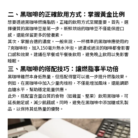
二、黑咖啡的正確飲用方式：掌握黃金比例
想要透過黑咖啡燃燒脂肪，正確的飲用方式至關重要。首先，選
擇優質的黑咖啡豆是第一步。新鮮烘焙的咖啡豆不僅能保證口
感，還能保留更多的營養素。
其次，掌握合適的濃度。一般來說，一杯標準的黑咖啡應使用約
7克咖啡粉，加入150毫升熱水沖泡。過濃或過淡的咖啡都會影響
口感和效果。建議在早餐或午餐後飲用，避免晚上飲用以免影響
睡眠。
三、黑咖啡的搭配技巧：讓燃脂事半功倍
黑咖啡雖然本身低熱量，但搭配得當可以進一步提升燃脂效果。
例如，在黑咖啡中加入少量肉桂粉，不僅能增加風味，還能調節
血糖水平，幫助穩定能量供應。
此外，搭配富含蛋白質的食物（如雞蛋、堅果）飲用黑咖啡，可
延長飽足感，減少飢餓感。同時，避免在黑咖啡中添加糖或乳製
品，以保持其低熱量的優勢。