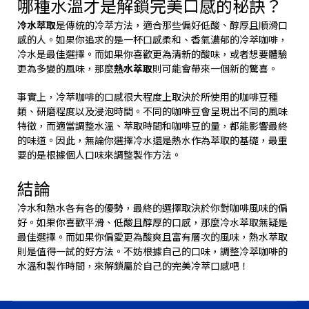
哪種水溫才是解鎖完美口感的秘訣？
冷水萃取
是傳統的冷萃方法，適合那些偏好低酸、醇厚且順滑口
感的人。如果你追求的是一杯口感柔和、香氣濃郁的冷萃咖啡，
冷水是最佳選擇。而如果你喜歡更為清新的酸味，或者想要體驗
更為多變的風味，那麼
熱水萃取
則可能會帶來一個新的驚喜。
事實上，冷萃咖啡的口感很大程度上取決於所使用的咖啡豆種
類、研磨程度以及浸泡時間。不同的咖啡豆會呈現出不同的風味
特徵，而適當調整水溫、萃取時間和咖啡豆的量，都能影響最終
的味道。因此，無論你選擇冷水還是熱水作為萃取的基礎，最重
要的是根據個人口味來調整製作方法。
結論
冷水和熱水各有各的優勢，最終的選擇取決於你對咖啡風味的偏
好。如果你喜歡平滑、低酸且醇厚的口感，那麼冷水萃取無疑是
最佳選擇。而如果你偏愛更為酸爽且富有層次的風味，熱水萃取
則是值得一試的好方法。不妨根據自己的口味，調整冷萃咖啡的
水溫和製作時間，來解鎖屬於自己的完美冷萃口感吧！