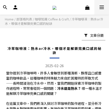
Home
/
部落格列表
/
咖啡知識 Coffee & Craft
/
冷萃咖啡液：熱水or冷
水，哪個才是解鎖完美口感的秘訣
文章分類
冷萃咖啡液：熱水or冷水，哪個才是解鎖完美口感的秘
訣
2025-02-26
當你提到冷萃咖啡時，許多人會聯想到那種清新、醇厚且口感豐
富的咖啡飲品。這種咖啡的特殊魅力來自於其獨特的萃取方式
——長時間浸泡在冷水中。然而，當我們開始探索冷萃咖啡的製
作過程時，常常會碰到一個問題：
冷水還是熱水？
哪一種水溫才
是解鎖冷萃咖啡完美口感的關鍵？
在這篇文章中，我們將深入探討冷萃咖啡的製作過程，並分析冷
水與熱水對咖啡風味的影響。無論你是冷萃咖啡的愛好者，還是