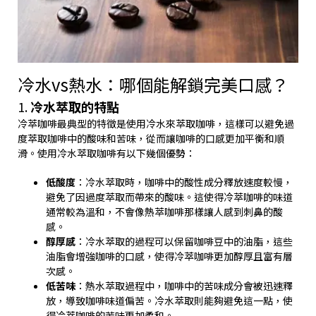
冷水vs熱水：哪個能解鎖完美口感？
1.
冷水萃取的特點
冷萃咖啡最典型的特徵是使用冷水來萃取咖啡，這樣可以避免過
度萃取咖啡中的酸味和苦味，從而讓咖啡的口感更加平衡和順
滑。使用冷水萃取咖啡有以下幾個優勢：
低酸度
：冷水萃取時，咖啡中的酸性成分釋放速度較慢，
避免了因過度萃取而帶來的酸味。這使得冷萃咖啡的味道
通常較為溫和，不會像熱萃咖啡那樣讓人感到刺鼻的酸
感。
醇厚感
：冷水萃取的過程可以保留咖啡豆中的油脂，這些
油脂會增強咖啡的口感，使得冷萃咖啡更加醇厚且富有層
次感。
低苦味
：熱水萃取過程中，咖啡中的苦味成分會被迅速釋
放，導致咖啡味道偏苦。冷水萃取則能夠避免這一點，使
得冷萃咖啡的苦味更加柔和。