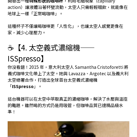
開發出一種
特殊形狀的咖啡杯
，利用毛細現象（capillary
action）讓液體沿著杯壁流動，太空人只需輕輕啜飲，就能像在
地球上一樣「正常喝咖啡」。
這種杯子不僅讓喝咖啡更「人性化」，也讓太空人感覺更像在
家，減少心理壓力。
☕【4. 太空義式濃縮機——
ISSpresso】
你沒看錯！2015 年，意大利太空人 Samantha Cristoforetti 將
義式咖啡文化帶上了太空。她與 Lavazza、Argotec 以及義大利
太空總署合作，打造出全球首台太空義式濃縮機
「
ISSpresso
」。
這台機器可以在太空中萃取真正的濃縮咖啡，解決了水壓與溫控
的難題。雖然喝的方式仍是用吸管，但咖啡品質已達精品級水
準！