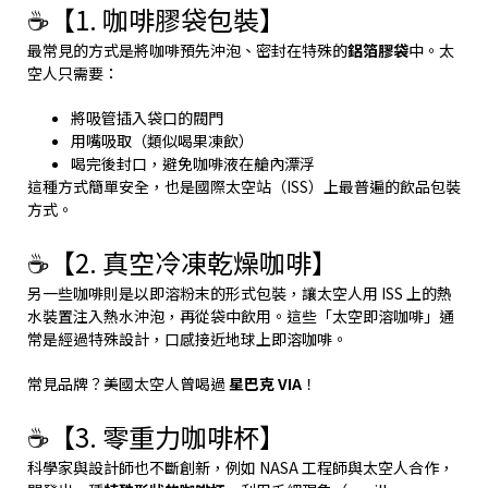
☕【1. 咖啡膠袋包裝】
最常見的方式是將咖啡預先沖泡、密封在特殊的
鋁箔膠袋
中。太
空人只需要：
將吸管插入袋口的閥門
用嘴吸取（類似喝果凍飲）
喝完後封口，避免咖啡液在艙內漂浮
這種方式簡單安全，也是國際太空站（ISS）上最普遍的飲品包裝
方式。
☕【2. 真空冷凍乾燥咖啡】
另一些咖啡則是以即溶粉末的形式包裝，讓太空人用 ISS 上的熱
水裝置注入熱水沖泡，再從袋中飲用。這些「太空即溶咖啡」通
常是經過特殊設計，口感接近地球上即溶咖啡。
常見品牌？美國太空人曾喝過
星巴克 VIA
！
☕【3. 零重力咖啡杯】
科學家與設計師也不斷創新，例如 NASA 工程師與太空人合作，