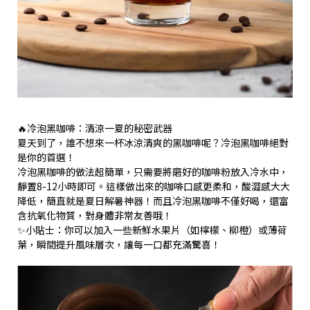
🔥冷泡黑咖啡：清涼一夏的秘密武器
夏天到了，誰不想來一杯冰涼清爽的黑咖啡呢？冷泡黑咖啡絕對
是你的首選！
冷泡黑咖啡的做法超簡單，只需要將磨好的咖啡粉放入冷水中，
靜置8-12小時即可。這樣做出來的咖啡口感更柔和，酸澀感大大
降低，簡直就是夏日解暑神器！而且冷泡黑咖啡不僅好喝，還富
含抗氧化物質，對身體非常友善哦！
✨小貼士：你可以加入一些新鮮水果片（如檸檬、柳橙）或薄荷
葉，瞬間提升風味層次，讓每一口都充滿驚喜！