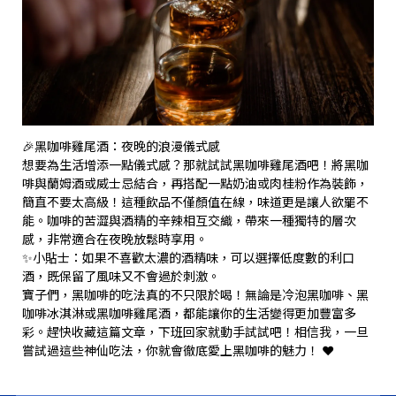
🎉黑咖啡雞尾酒：夜晚的浪漫儀式感
想要為生活增添一點儀式感？那就試試黑咖啡雞尾酒吧！將黑咖
啡與蘭姆酒或威士忌結合，再搭配一點奶油或肉桂粉作為裝飾，
簡直不要太高級！這種飲品不僅顏值在線，味道更是讓人欲罷不
能。咖啡的苦澀與酒精的辛辣相互交織，帶來一種獨特的層次
感，非常適合在夜晚放鬆時享用。
✨小貼士：如果不喜歡太濃的酒精味，可以選擇低度數的利口
酒，既保留了風味又不會過於刺激。
寶子們，黑咖啡的吃法真的不只限於喝！無論是冷泡黑咖啡、黑
咖啡冰淇淋或黑咖啡雞尾酒，都能讓你的生活變得更加豐富多
彩。趕快收藏這篇文章，下班回家就動手試試吧！相信我，一旦
嘗試過這些神仙吃法，你就會徹底愛上黑咖啡的魅力！ ❤️