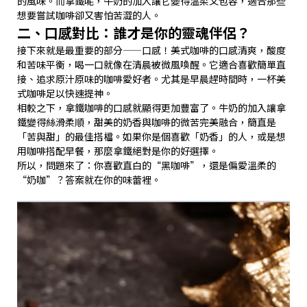
的風味。而拿鐵呢，牛奶的加入讓它變得溫柔又包容，適合那些
想要嘗試咖啡卻又害怕苦澀的人。
二、口感對比：誰才是你的靈魂伴侶？
接下來就是最重要的部分——口感！美式咖啡的口感清爽，酸度
和苦味平衡，喝一口就像在清晨被微風喚醒。它適合喜歡簡單直
接、追求原汁原味的咖啡愛好者。尤其是早晨趕時間時，一杯美
式咖啡足以快速提神。
相較之下，拿鐵咖啡的口感就顯得更加豐富了。牛奶的加入讓拿
鐵變得絲滑柔順，甜美的奶香與咖啡的微苦完美融合，簡直是
「苦與甜」的最佳搭檔。如果你是個喜歡「奶香」的人，或是想
用咖啡搭配早餐，那麼拿鐵絕對是你的好選擇。
所以，問題來了：你喜歡直白的“黑咖啡”，還是偏愛溫柔的
“奶咖”？答案就在你的味蕾裡。