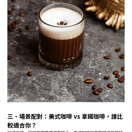
三、場景配對：美式咖啡 vs 拿鐵咖啡，誰比
較適合你？