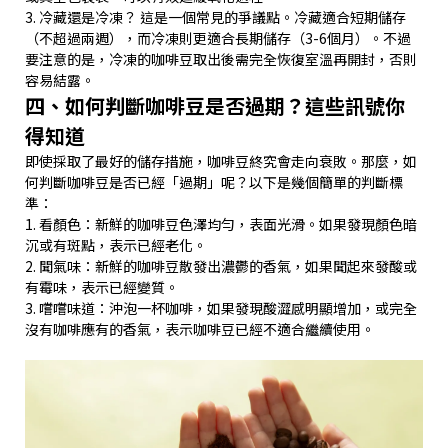
3. 冷藏還是冷凍？ 這是一個常見的爭議點。冷藏適合短期儲存
（不超過兩週），而冷凍則更適合長期儲存（3-6個月）。不過
要注意的是，冷凍的咖啡豆取出後需完全恢復室溫再開封，否則
容易結露。
四、如何判斷咖啡豆是否過期？這些訊號你
得知道
即使採取了最好的儲存措施，咖啡豆終究會走向衰敗。那麼，如
何判斷咖啡豆是否已經「過期」呢？以下是幾個簡單的判斷標
準：
1. 看顏色：新鮮的咖啡豆色澤均勻，表面光滑。如果發現顏色暗
沉或有斑點，表示已經老化。
2. 聞氣味：新鮮的咖啡豆散發出濃鬱的香氣，如果聞起來發酸或
有霉味，表示已經變質。
3. 嚐嚐味道：沖泡一杯咖啡，如果發現酸澀感明顯增加，或完全
沒有咖啡應有的香氣，表示咖啡豆已經不適合繼續使用。