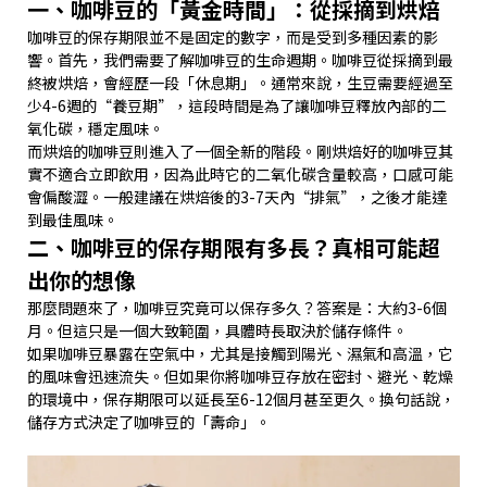
一、咖啡豆的「黃金時間」：從採摘到烘焙
咖啡豆的保存期限並不是固定的數字，而是受到多種因素的影
響。首先，我們需要了解咖啡豆的生命週期。咖啡豆從採摘到最
終被烘焙，會經歷一段「休息期」。通常來說，生豆需要經過至
少4-6週的“養豆期”，這段時間是為了讓咖啡豆釋放內部的二
氧化碳，穩定風味。
而烘焙的咖啡豆則進入了一個全新的階段。剛烘焙好的咖啡豆其
實不適合立即飲用，因為此時它的二氧化碳含量較高，口感可能
會偏酸澀。一般建議在烘焙後的3-7天內“排氣”，之後才能達
到最佳風味。
二、咖啡豆的保存期限有多長？真相可能超
出你的想像
那麼問題來了，咖啡豆究竟可以保存多久？答案是：大約3-6個
月。但這只是一個大致範圍，具體時長取決於儲存條件。
如果咖啡豆暴露在空氣中，尤其是接觸到陽光、濕氣和高溫，它
的風味會迅速流失。但如果你將咖啡豆存放在密封、避光、乾燥
的環境中，保存期限可以延長至6-12個月甚至更久。換句話說，
儲存方式決定了咖啡豆的「壽命」。