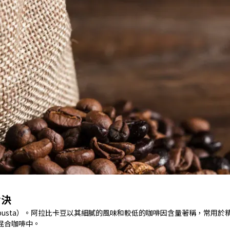
對決
obusta）。阿拉比卡豆以其細膩的風味和較低的咖啡因含量著稱，常用於
混合咖啡中。