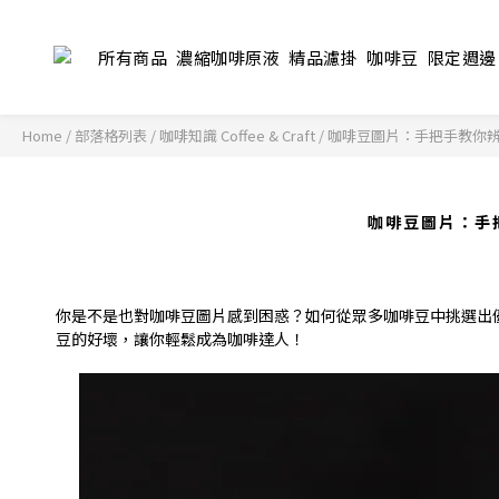
所有商品
濃縮咖啡原液
精品濾掛
咖啡豆
限定週邊
Home
/
部落格列表
/
咖啡知識 Coffee & Craft
/
咖啡豆圖片：手把手教你
咖啡豆圖片：手
你是不是也對咖啡豆圖片感到困惑？如何從眾多咖啡豆中挑選出
豆的好壞，讓你輕鬆成為咖啡達人！