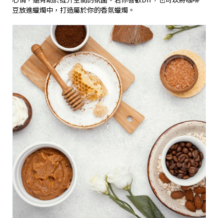
豆放進蠟燭中，打造屬於你的香氛蠟燭。