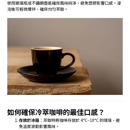
使用玻璃瓶或不鏽鋼壺能確保風味純淨，避免塑膠影響口感。浸
泡後可輕微攪拌，確保均勻萃取。
如何確保冷萃咖啡的最佳口感？
存放於冰箱
：萃取時將咖啡存放於 4°C~10°C 的環境，避
免溫度波動影響風味。