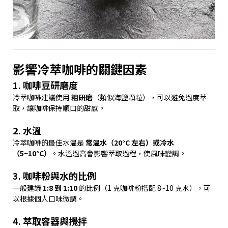
影響冷萃咖啡的關鍵因素
1. 咖啡豆研磨度
冷萃咖啡建議使用
粗研磨
（類似海鹽顆粒），可以避免過度萃
取，讓咖啡保持順口的甜感。
2. 水溫
冷萃咖啡的最佳水溫是
常溫水（20°C 左右）或冷水
（5~10°C）
。水溫過高會影響萃取過程，使風味變調。
3. 咖啡粉與水的比例
一般建議
1:8 到 1:10
的比例（1 克咖啡粉搭配 8~10 克水），可
以根據個人口味微調。
4. 萃取容器與攪拌