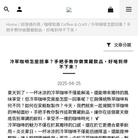
Home
/
部落格列表
/
咖啡知識 Coffee & Craft
/
冷萃咖啡怎麼回事？手
把手教你做寶藏飲品，好喝到停不下來！
文章分類
冷萃咖啡怎麼回事？手把手教你做寶藏飲品，好喝到停
不下來！
2025-04-25
夏天到了，一杯冰涼的冷萃咖啡不僅能解渴，還能帶來獨特的風
味享受！但冷萃咖啡究竟是怎麼一回事呢？它與傳統熱萃咖啡有
何不同？如何在家輕鬆製作？今天，我們就來一起揭開冷萃咖啡
的神秘面紗，手把手教你製作這款寶藏飲品，讓你在這個夏天徹
底告別單調的飲料，享受不一樣的咖啡時光！ 🍹
冷萃咖啡的魅力不僅在於其獨特的口感，還在於它更適合夏季飲
用。炎炎夏日，一杯冰涼的冷萃咖啡不僅能迅速降溫，還能提神
醒腦，讓人瞬間精神煥發。而且，由於冷萃咖啡的酸度較低，對