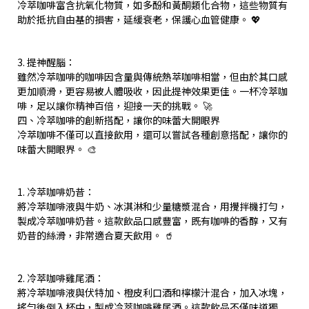
冷萃咖啡富含抗氧化物質，如多酚和黃酮類化合物，這些物質有
助於抵抗自由基的損害，延緩衰老，保護心血管健康。 💖
3. 提神醒腦：
雖然冷萃咖啡的咖啡因含量與傳統熱萃咖啡相當，但由於其口感
更加順滑，更容易被人體吸收，因此提神效果更佳。一杯冷萃咖
啡，足以讓你精神百倍，迎接一天的挑戰。 🚀
四、冷萃咖啡的創新搭配，讓你的味蕾大開眼界
冷萃咖啡不僅可以直接飲用，還可以嘗試各種創意搭配，讓你的
味蕾大開眼界。 🎨
1. 冷萃咖啡奶昔：
將冷萃咖啡液與牛奶、冰淇淋和少量糖漿混合，用攪拌機打勻，
製成冷萃咖啡奶昔。這款飲品口感豐富，既有咖啡的香醇，又有
奶昔的絲滑，非常適合夏天飲用。 🥤
2. 冷萃咖啡雞尾酒：
將冷萃咖啡液與伏特加、橙皮利口酒和檸檬汁混合，加入冰塊，
搖勻後倒入杯中，製成冷萃咖啡雞尾酒。這款飲品不僅味道獨