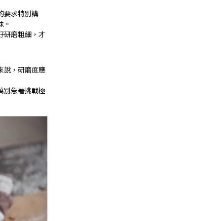
的要求特別講
味。
好研磨粗細，才
來說，研磨度應
萬別急著挑戰極