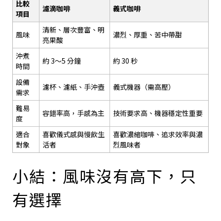
比較
濾滴咖啡
義式咖啡
項目
清新、層次豐富、明
風味
濃烈、厚重、苦中帶甜
亮果酸
沖煮
約 3～5 分鐘
約 30 秒
時間
設備
濾杯、濾紙、手沖壺
義式機器（需高壓）
需求
難易
容錯率高，手感為主
技術要求高、機器穩定性重要
度
適合
喜歡儀式感與慢飲生
喜歡濃縮咖啡、追求效率與濃
對象
活者
烈風味者
小結：風味沒有高下，只
有選擇