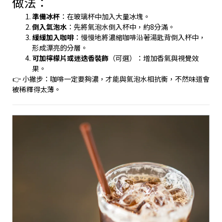
做法：
準備冰杯
：在玻璃杯中加入大量冰塊。
倒入氣泡水
：先將氣泡水倒入杯中，約8分滿。
緩緩加入咖啡
：慢慢地將濃縮咖啡沿著湯匙背倒入杯中，
形成漂亮的分層。
可加檸檬片或迷迭香裝飾
（可選）：增加香氣與視覺效
果。
👉 小撇步：咖啡一定要夠濃，才能與氣泡水相抗衡，不然味道會
被稀釋得太薄。