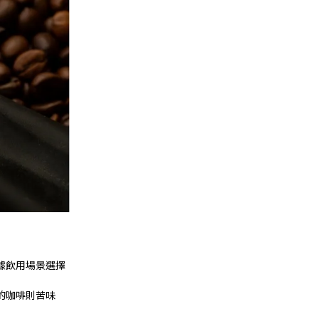
據飲用場景選擇
的咖啡則苦味