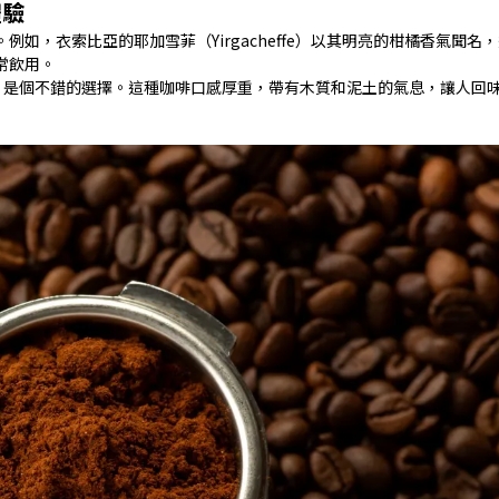
體驗
如，衣索比亞的耶加雪菲（Yirgacheffe）以其明亮的柑橘香氣聞名
常飲用。
ng）是個不錯的選擇。這種咖啡口感厚重，帶有木質和泥土的氣息，讓人回