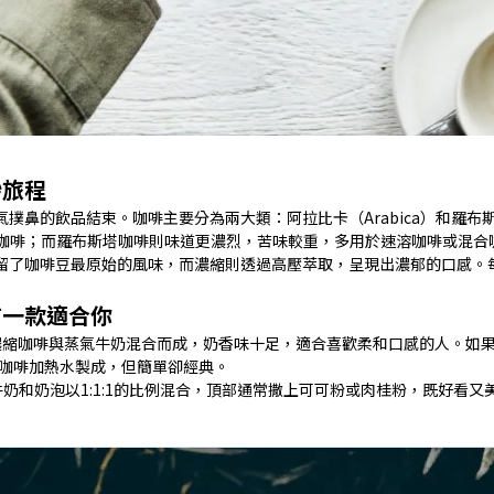
妙旅程
撲鼻的飲品結束。咖啡主要分為兩大類：阿拉比卡（Arabica）和羅布
精品咖啡；而羅布斯塔咖啡則味道更濃烈，苦味較重，多用於速溶咖啡或混合
留了咖啡豆最原始的風味，而濃縮則透過高壓萃取，呈現出濃郁的口感。
有一款適合你
由濃縮咖啡與蒸氣牛奶混合而成，奶香味十足，適合喜歡柔和口感的人。如
濃縮咖啡加熱水製成，但簡單卻經典。
熱牛奶和奶泡以1:1:1的比例混合，頂部通常撒上可可粉或肉桂粉，既好看