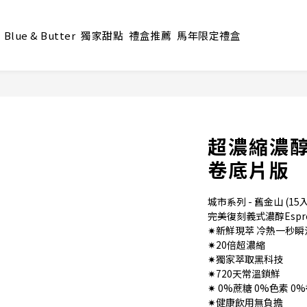
Blue & Butter
獨家甜點
禮盒推薦
馬年限定禮盒
超濃縮濃醇
卷底片版
城市系列 - 舊金山 (15入
完美復刻義式濃醇Espre
✷新鮮現萃 冷熱一秒瞬
✷20倍超濃縮
✷獨家萃取黑科技
✷720天常溫鎖鮮
✷ 0%蔗糖 0%色素 0
✷健康飲用無負擔