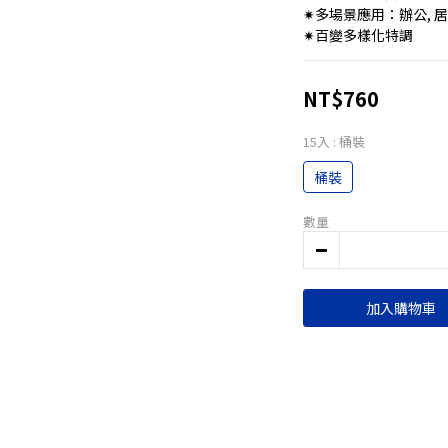
✷多場景應用：辦公, 居家
✷百變多樣化特調
NT$760
15入
: 桶裝
桶裝
數量
加入購物車