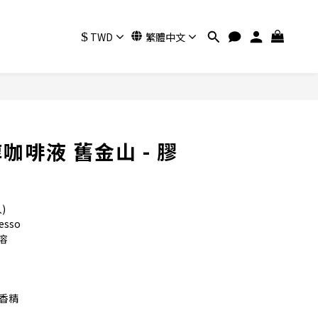
$
TWD
繁體中文
立即購買
咖啡液 舊金山 - 膠
)
sso
溶
%香精