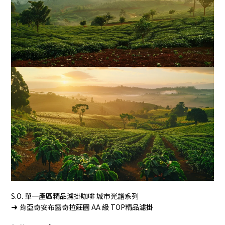
S.O. 單一產區精品濾掛咖啡 城市光譜系列
➜
肯亞奇安布露奇拉莊園 AA 級 TOP精品濾掛