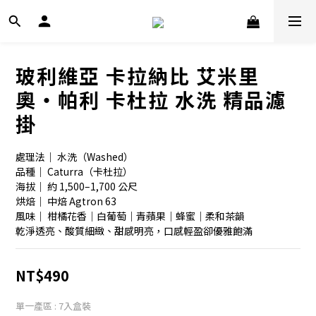
玻利維亞 卡拉納比 艾米里
奧・帕利 卡杜拉 水洗 精品濾
掛
處理法｜ 水洗（Washed）
品種｜ Caturra（卡杜拉）
海拔｜ 約 1,500–1,700 公尺
烘焙｜ 中焙 Agtron 63
風味｜ 柑橘花香｜白葡萄｜青蘋果｜蜂蜜｜柔和茶韻
乾淨透亮、酸質細緻、甜感明亮，口感輕盈卻優雅飽滿
NT$490
單一產區
: 7入盒裝