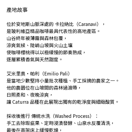
產地故事
位於安地斯山脈深處的 卡拉納比（Caranavi），
是玻利維亞精品咖啡最具代表性的高地產區。
山谷終年被薄霧與森林包覆，
涼爽氣候、陡峭山坡與火山土壤
使咖啡櫻桃得以以極緩慢的節奏熟成，
逐層累積香氣與天然甜度。
艾米里奧・帕利（Emilio Pali）
是當地少數堅持小量批次種植、手工採摘的農家之一。
他的農園位在山坡間的森林過渡帶，
日照柔和、夜晚涼爽，
讓 Caturra 品種在此展現出獨有的乾淨度與細緻酸質。
採收後進行 傳統水洗（Washed Process）：
手工去除瑕疵果、定時浸漬發酵、山泉水反覆清洗，
最後在高架床上緩慢乾燥，