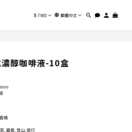
$
TWD
繁體中文
立即購買
濃醇咖啡液-10盒
)
sso
溶
%香精
, 露營, 登山, 旅行