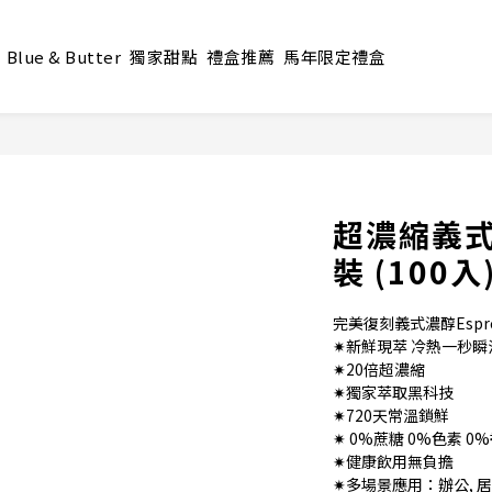
Blue & Butter
獨家甜點
禮盒推薦
馬年限定禮盒
超濃縮義式
裝 (100入
完美復刻義式濃醇Espre
✷新鮮現萃 冷熱一秒瞬
✷20倍超濃縮
✷獨家萃取黑科技
✷720天常溫鎖鮮
✷ 0%蔗糖 0%色素 0
✷健康飲用無負擔
✷多場景應用：辦公, 居家