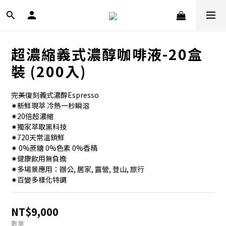
超濃縮義式濃醇咖啡液-20盒
裝 (200入)
完美復刻義式濃醇Espresso
✷新鮮現萃 冷熱一秒瞬溶
✷20倍超濃縮
✷獨家萃取黑科技
✷720天常溫鎖鮮
✷ 0%蔗糖 0%色素 0%香精
✷健康飲用無負擔
✷多場景應用：辦公, 居家, 露營, 登山, 旅行
✷百變多樣化特調
NT$9,000
數量