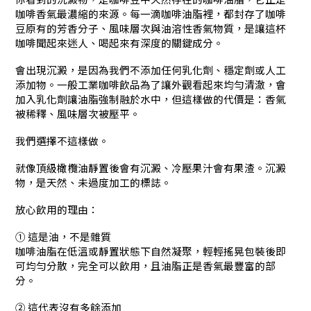
咖啡香氣最濃縮的來源。每一滴咖啡油脂裡，都封存了咖啡
豆原有的芳香分子、風味層次與油溶性香氣物質，是讓這杯
咖啡聞起來迷人、喝起來有深度的關鍵成分。
會出現沉澱，是因為我們不添加任何乳化劑、穩定劑或人工
添加物。一般工業咖啡飲品為了讓外觀看起來均勻清澈，會
加入乳化劑讓油脂強制融於水中，但這樣做的代價是：香氣
被稀釋、風味層次被壓平。
我們選擇不這樣做。
就像頂級橄欖油靜置後會有沉澱、冷壓果汁會有果渣。沉澱
物，是天然、未過度加工的標誌。
放心飲用的理由：
① 這是油，不是雜質
咖啡油脂在低溫或靜置狀態下自然凝聚，輕輕搖晃包裝後即
可均勻分散，完全可以飲用，且油脂正是香氣最豐富的部
分。
② 這代表沒有多餘添加