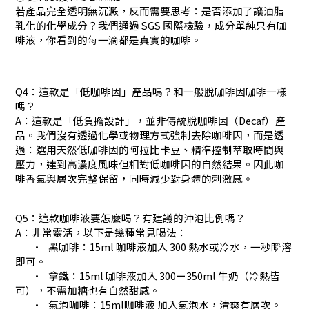
若產品完全透明無沉澱，反而需要思考：是否添加了讓油脂
乳化的化學成分？我們通過 SGS 國際檢驗，成分單純只有咖
啡液，你看到的每一滴都是真實的咖啡。
Q4：這款是「低咖啡因」產品嗎？和一般脫咖啡因咖啡一樣
嗎？
A：這款是「低負擔設計」，並非傳統脫咖啡因（Decaf）產
品。我們沒有透過化學或物理方式強制去除咖啡因，而是透
過：選用天然低咖啡因的阿拉比卡豆、精準控制萃取時間與
壓力，達到高濃度風味但相對低咖啡因的自然結果。因此咖
啡香氣與層次完整保留，同時減少對身體的刺激感。
Q5：這款咖啡液要怎麼喝？有建議的沖泡比例嗎？
A：非常靈活，以下是幾種常見喝法：
•
黑咖啡：15ml 咖啡液加入 300 熱水或冷水，一秒瞬溶
即可。
•
拿鐵：15ml 咖啡液加入 300ー350ml 牛奶（冷熱皆
可），不需加糖也有自然甜感。
•
氣泡咖啡：15ml咖啡液 加入氣泡水，清爽有層次。