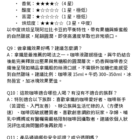
•
香氣：★★★★☆（4 星）
•
酸度：★☆☆☆☆（1 星，極低）
•
苦澀：★☆☆☆☆（1 星，極低）
•
烘焙度：★★★☆☆（3 星，中度）
以中度烘焙呈現阿拉比卡豆的平衡特性，帶有果糖與蜂蜜般
的自然甜感，尾韻圓潤，即使高濃度萃取也非常順口。
Q9：做拿鐵效果好嗎？建議怎麼調？
A：拿鐵是最推薦的喝法之一。咖啡液甜感極佳，與牛奶結合
後能完美釋放出堅果與焦糖般的圓潤層次，奶香與咖啡香交
織後呈現如精品拿鐵般的絲滑口感，不需額外加糖也能感受
到自然甜味。建議比例：咖啡液 15ml + 牛奶 300–350ml，冰
熱皆宜，加冰塊效果更佳。
Q10：這款咖啡適合哪些人喝？有沒有不適合的族群？
A：特別適合以下族群：喜歡拿鐵的咖啡愛好者、咖啡新手
（苦澀低、入門友善）、辦公族與生活忙碌的人（方便快
速）、咖啡因敏感體質者、喜歡創意調飲的玩家。孕婦、哺
乳中媽媽或有醫囑需嚴格限制咖啡因攝取者，建議依個人狀
況評估或詢問醫師後再飲用。
Q11：產品通過哪些安全認證？成分透明嗎？