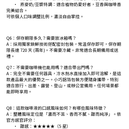
•
燕麥奶/豆漿特調：適合植物奶愛好者，豆香與咖啡香
完美結合。
可依個人口味調整比例，濃淡自由掌控。
Q6：保存期限多久？需要放冰箱嗎？
A：採用獨家鎖鮮技術搭配密封包裝，常溫保存即可，保存期
限長達 720 天 (兩年)。不需要冷藏。非常適合長期備用或送
禮。
Q7：不需要咖啡機也能用嗎？適合帶出門嗎？
A：完全不需要任何器具，冷水熱水直接加入即可溶解，是這
款產品最大的優勢之一。小巧鋁箔包裝方便隨身攜帶，特別
適合旅行、出差、露營、登山，或辦公室備用。任何場景都
能即時享用。
Q8：這款咖啡液的口感風味如何？有哪些風味特徵？
A：整體風味定位是「濃而不苦、香而不膩、甜而純淨」。依
官方感官評分：
•
甜感：★★★★★（5 星）