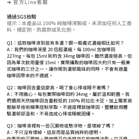
官方Line客服
➜
通過SGS檢驗
提示：
本產品以 100% 純咖啡液製成，未添加任何人工香
料、穩定劑、防腐劑或乳化劑。
Q1：這款咖啡液到底有多濃？跟一般義式濃縮相比如何？
A：我們的咖啡液是 20 倍超濃縮，每 100ml 含咖啡因
227mg，每包 15ml 則約含 34mg 咖啡因。雖然濃度極高，但
因為單次飲用量僅 15ml，實際攝取的咖啡因大約只有一般美
式咖啡的三分之一，讓你喝到濃郁風味的同時，不會有過量
咖啡因帶來的不適感。
Q2：咖啡因含量這麼高，喝了會心悸或睡不著嗎？
A：不用擔心。每包實際咖啡因約 34mg，屬於溫和範圍。我
們選用天然咖啡因含量較低的 100% 阿拉比卡豆，加上獨家高
壓瞬萃技術精準控制萃取，不過度釋放咖啡因，整體飲用體
驗濃郁卻溫和，不易造成心悸或睡眠困擾。
Q3：咖啡液裡有一些沉澱物或懸浮物，是壞掉了嗎？
A：不只沒有壞掉，這反而是品質純粹的證明。
你看到的沉澱物，是咖啡豆中天然存在的咖啡油脂，它正是