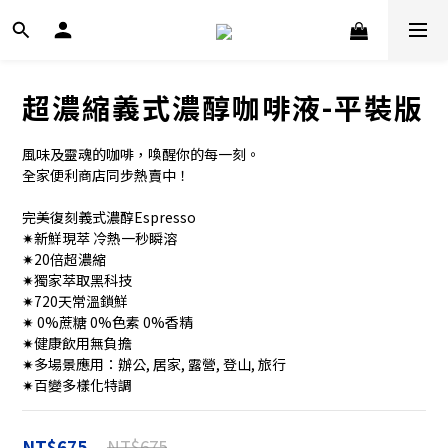
超濃縮義式濃醇咖啡液-平裝版
風味及靈魂的咖啡，喚醒你的每一刻。
全家便利商店同步熱賣中！
完美復刻義式濃醇Espresso
✷新鮮現萃 冷熱一秒瞬溶
✷20倍超濃縮
✷獨家萃取黑科技
✷720天常溫鎖鮮
✷ 0%蔗糖 0%色素 0%香精
✷健康飲用無負擔
✷多場景應用：辦公, 居家, 露營, 登山, 旅行
✷百變多樣化特調
NT$675
NT$675