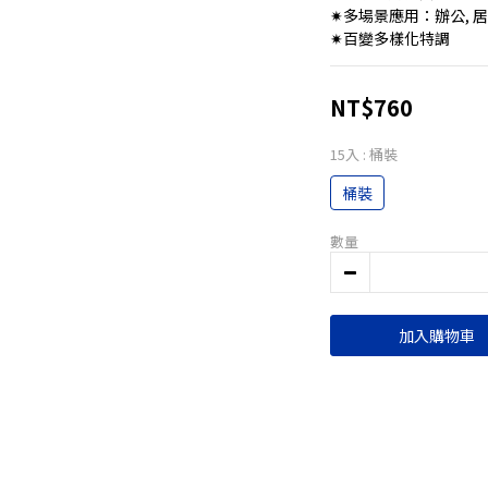
✷多場景應用：辦公, 居家
✷百變多樣化特調
NT$760
15入
: 桶裝
桶裝
數量
加入購物車