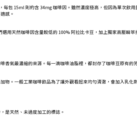
27mg，每包 15ml 則約含 34mg 咖啡因。雖然濃度極高，但因為單
不適感。
我們選用天然咖啡因含量較低的 100% 阿拉比卡豆，加上獨家高壓
咖啡香氣最濃縮的來源。每一滴咖啡油脂裡，都封存了咖啡豆原有的
添加物。一般工業咖啡飲品為了讓外觀看起來均勻清澈，會加入乳化
物，是天然、未過度加工的標誌。