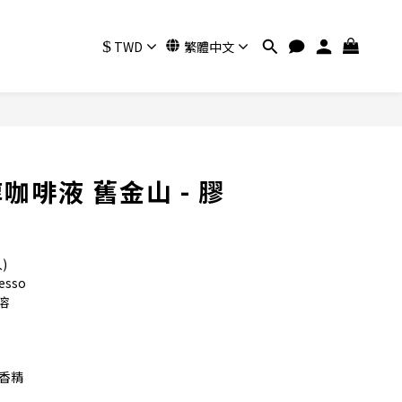
$
TWD
繁體中文
立即購買
咖啡液 舊金山 - 膠
)
sso
溶
%香精