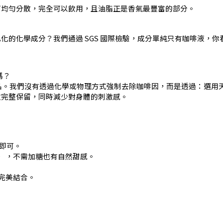
可均勻分散，完全可以飲用，且油脂正是香氣最豐富的部分。
化的化學成分？我們通過 SGS 國際檢驗，成分單純只有咖啡液，
嗎？
）產品。我們沒有透過化學或物理方式強制去除咖啡因，而是透過：選
次完整保留，同時減少對身體的刺激感。
溶即可。
熱皆可），不需加糖也有自然甜感。
完美結合。