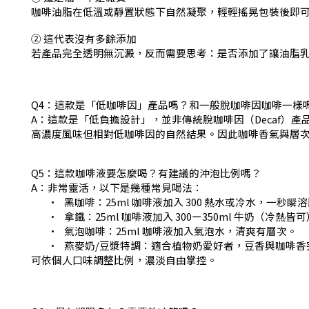
咖啡油脂在低溫或靜置狀態下自然凝聚，輕輕搖晃包裝後即
② 這代表沒有多餘添加
若產品完全透明無沉澱，反而需要思考：是否添加了讓油脂乳
Q4：這款是「低咖啡因」產品嗎？和一般脫咖啡因咖啡一樣
A：這款是「低負擔設計」，並非傳統脫咖啡因（Decaf
高濃度風味但相對低咖啡因的自然結果。因此咖啡香氣與層
Q5：這款咖啡液要怎麼喝？有建議的沖泡比例嗎？
A：非常靈活，以下是幾種常見喝法：
•
黑咖啡：25ml 咖啡液加入 300 熱水或冷水，一秒瞬
•
拿鐵：25ml 咖啡液加入 300ー350ml 牛奶（冷
•
氣泡咖啡：25ml 咖啡液加入氣泡水，清爽有層次。
•
燕麥奶/豆漿特調：適合植物奶愛好者，豆香與咖啡香
可依個人口味調整比例，濃淡自由掌控。