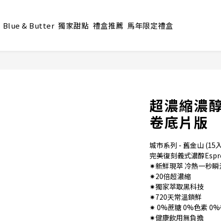
Blue & Butter
獨家甜點
禮盒推薦
馬年限定禮盒
超濃縮濃醇
卷底片版
城市系列 - 舊金山 (15入
完美復刻義式濃醇Espre
✷新鮮現萃 冷熱一秒瞬
✷20倍超濃縮
✷獨家萃取黑科技
✷720天常溫鎖鮮
✷ 0%蔗糖 0%色素 0
✷健康飲用無負擔