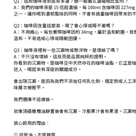
Q1：這款咖啡液到底有多濃？跟一般義式濃縮相比如何？
A：我們的咖啡液是 15 倍超濃縮，每 100ml 含咖啡因 2
之一，讓你喝到濃郁風味的同時，不會有過量咖啡因帶來的
Q2：咖啡因含量這麼高，喝了會心悸或睡不著嗎？
A：不用擔心。每包實際咖啡因約 34mg，屬於溫和範圍。
溫和，不易造成心悸或睡眠困擾。
Q3：咖啡液裡有一些沉澱物或懸浮物，是壞掉了嗎？
A：不只沒有壞掉，這反而是品質純粹的證明。
你看到的沉澱物，是咖啡豆中天然存在的咖啡油脂，它正是
迷人、喝起來有深度的關鍵成分。
會出現沉澱，是因為我們不添加任何乳化劑、穩定劑或人工
味層次被壓平。
我們選擇不這樣做。
就像頂級橄欖油靜置後會有沉澱、冷壓果汁會有果渣。沉澱
放心飲用的理由：
① 這是油，不是雜質