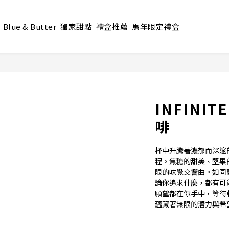
Blue & Butter
獨家甜點
禮盒推薦
馬年限定禮盒
INFINI
啡
杯中升騰著濃郁而深邃
程。焦糖的甜美、堅果
限的味覺交響曲。如同
論你追求什麼，都有可
願望都在你手中，等待
蘊藏著無限的潛力與希