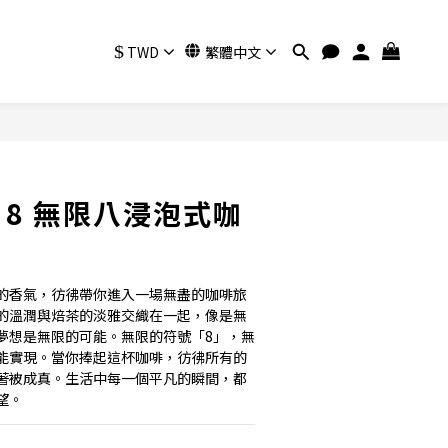
$
TWD
繁體中文
立即購買
TE 8 無限八浸泡式咖
的香氣，彷彿帶你進入一場無盡的咖啡旅
的溫潤與焙茶的淡雅交織在一起，像是無
夢想是無限的可能。無限的符號「8」，無
能實現。當你捧起這杯咖啡，彷彿所有的
著被成真。生活中每一個平凡的瞬間，都
望。