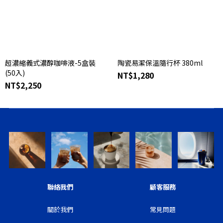
超濃縮義式濃醇咖啡液-5盒裝
陶瓷易潔保溫隨行杯 380ml
(50入)
NT$1,280
NT$2,250
聯絡我們
顧客服務
關於我們
常見問題