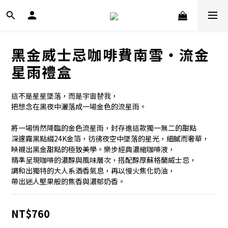
黑金威士忌咖啡費南雪・流金
星雨禮盒
這不是星星墜落，而是宇宙替我，
把想念在黑夜中灑落成一場金色的流星雨。
將一場悄然降臨的金色流星雨，封存進這款獨一無二的甜點
深邃霧黑點綴24K金箔，彷彿夜空中墜落的星光，細膩而奢華，
映襯出黑金甜點的極致美學。樂步經典濃縮咖啡液，
精準呈現咖啡的濃醇與風味層次，搭配醇厚蘇格蘭威士忌，
調和出獨特的大人系酒香氣息，再以慢火焦化奶油，
帶出迷人堅果般的焦香與濃郁奶香。
NT$760