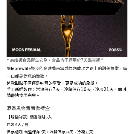
❝ 為維護食品衛生安全，食品皆不適用於7天鑑賞期 ❞
讓
lebrewlife
樂步的金磚費南雪成為您成功之路上的甜美象徵，每
一口都是對您的致敬。
這款甜點不僅僅是味蕾的享受，更是成功的象徵。
7
10
21
手工新鮮製作：常溫保存
天，冷藏保存
天、冷凍
天，開封
請盡快食用完畢。
酒香黑金費南雪
禮盒
【規格內容】酒香咖啡
6
入
包裝
6
入
/
盒
保存期限
|
常溫保存
7
天，冷藏保存
14
天、冷凍
21
天