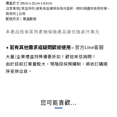
禮盒尺寸:29cm x 21cm x 6.5cm
注意事項
|
常溫保存
,
避免高溫潮濕及陽光直射，開封請盡快食用完畢。
製造地
|
台灣
配送方式｜常溫配送
本產品投保富邦產物保險產品責任險貳仟萬元
若有其他需求或疑問歡迎使用
官方
Line
客服
✷
➜
大量
/
企業禮盒特殊優惠折扣！歡迎來信詢問！
由於目前訂單量較大，現階段採預購制，將依訂購順
序安排出貨。
您可能喜歡...