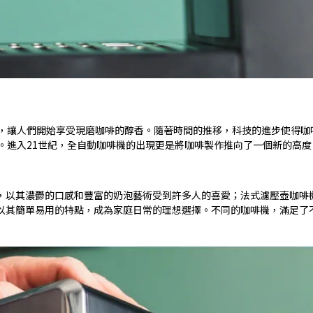
生，讓人們開始享受現磨咖啡的醇香。隨著時間的推移，科技的進步使得咖
。進入21世紀，全自動咖啡機的出現更是將咖啡製作推向了一個新的高
，以其濃鬱的口感和豐富的奶泡藝術受到許多人的喜愛；法式濾壓壺咖啡
以其簡單易用的特點，成為家庭日常的理想選擇。不同的咖啡機，滿足了