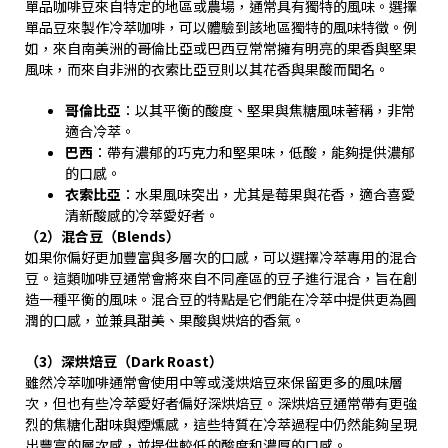
單品咖啡豆來自特定的地區或農場，通常具有獨特的風味。選擇
單品豆來製作冷萃咖啡，可以體驗到該地區獨特的風味特徵。例
如，來自南美洲的哥倫比亞或巴西豆常常擁有明亮的果香與堅果
風味，而來自非洲的衣索比亞豆則以其花香與果酸而聞名。
哥倫比亞
：以其平衡的酸度、堅果與焦糖風味著稱，非常
適合冷萃。
巴西
：帶有濃郁的巧克力和堅果味，低酸，能夠提供濃郁
的口感。
衣索比亞
：水果風味突出，尤其是莓果與花香，適合喜愛
清新酸感的冷萃愛好者。
（2）混合豆（Blends）
如果你偏好更加豐富與多層次的口感，可以選擇冷萃專用的混合
豆。這類咖啡豆通常會將來自不同產區的豆子進行混合，旨在創
造一種平衡的風味。混合豆的特點是它們能在冷萃中提供更為圓
潤的口感，並兼具甜美、果酸與烘焙的香氣。
（3）深烘焙豆（Dark Roast）
雖然冷萃咖啡通常會使用中等或淺烘焙豆來保留更多的風味層
次，但也有些冷萃愛好者偏好深烘焙豆。深烘焙豆通常帶有更強
烈的焦糖化甜味與煙燻感，這些特質在冷萃過程中仍然能夠呈現
出豐富的層次感，並提供較低的酸度和濃厚的口感。