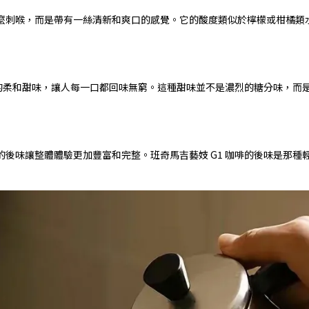
麼刺喉，而是帶有一絲清新和爽口的感覺。它的酸度類似於檸檬或柑橘類
感的柔和甜味，讓人每一口都回味無窮。這種甜味並不是濃烈的糖分味，而
後味讓整體體驗更加豐富和完整。班奇馬吉藝妓 G1 咖啡的後味是那種