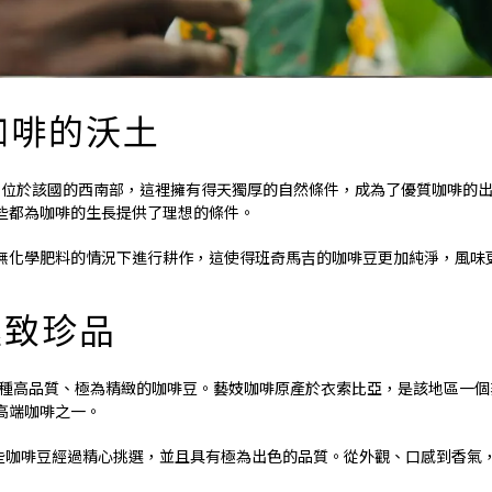
咖啡的沃土
ji）則位於該國的西南部，這裡擁有得天獨厚的自然條件，成為了優質咖啡的
些都為咖啡的生長提供了理想的條件。
無化學肥料的情況下進行耕作，這使得班奇馬吉的咖啡豆更加純淨，風味
極致珍品
到一種高品質、極為精緻的咖啡豆。藝妓咖啡原產於衣索比亞，是該地區一
高端咖啡之一。
些咖啡豆經過精心挑選，並且具有極為出色的品質。從外觀、口感到香氣，每