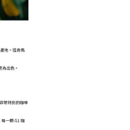
出產地。班奇馬
更為出色。
個非常特別的咖啡
一顆 G1 咖