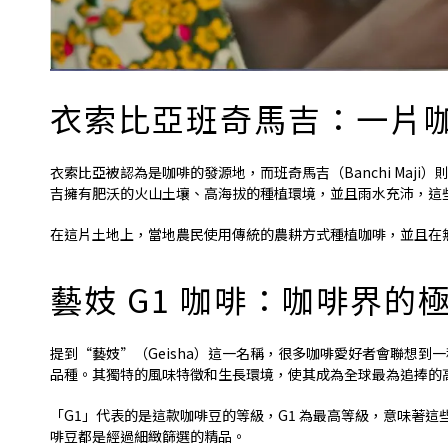
衣索比亞班奇馬吉：一片
衣索比亞被認為是咖啡的發源地，而班奇馬吉（Banchi Ma
吉擁有肥沃的火山土壤、高海拔的種植環境，並且雨水充沛，這
在這片土地上，當地農民使用傳統的農耕方式種植咖啡，並且在
藝妓 G1 咖啡：咖啡界的
提到“藝妓”（Geisha）這一名稱，很多咖啡愛好者會聯想
品種。其獨特的風味特徵和生長環境，使其成為全球最為追捧的
「G1」代表的是這款咖啡豆的等級，G1 為最高等級，意味著這
啡豆都是經過細緻篩選的精品。