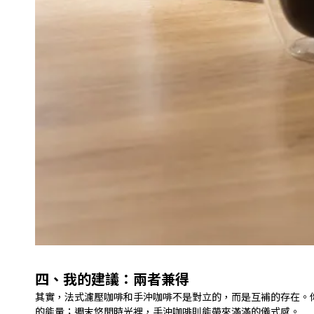
四、我的建議：兩者兼得
其實，法式濾壓咖啡和手沖咖啡不是對立的，而是互補的存在。
的能量；週末悠閒時光裡，手沖咖啡則能帶來滿滿的儀式感。