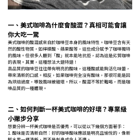
一、美式咖啡為什麼會酸澀？真相可能會讓
你大吃一驚
美式咖啡的酸澀感來自於咖啡豆本身的風味特性。咖啡豆含有天
然的酸性物質，如檸檬酸、蘋果酸等，這些成分賦予了咖啡獨特
的風味。但很多人聽到「酸」就本能地抗拒，認為這是劣質咖啡
的表現。其實，這種想法大錯特錯！
高品質的咖啡豆往往帶有明亮的酸味，這種酸感能夠活化味蕾，
帶來清新的口感。相反，如果咖啡完全沒有酸味，那很可能是因
為烘焙過度，導致風味被破壞。所以，酸澀不等於難喝，而是咖
啡品質的一種體現。
二、如何判斷一杯美式咖啡的好壞？專業級
小撇步分享
想要分辨一杯美式咖啡是否優秀，可以從以下幾個方面著手：
1. 酸味是否清新自然：好的咖啡酸味應該是明亮且愉悅的，像新
鮮水果一樣清新，而不是刺鼻或令人不適。