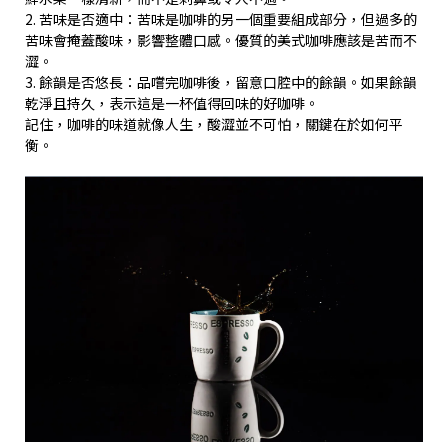
2. 苦味是否適中：苦味是咖啡的另一個重要組成部分，但過多的
苦味會掩蓋酸味，影響整體口感。優質的美式咖啡應該是苦而不
澀。
3. 餘韻是否悠長：品嚐完咖啡後，留意口腔中的餘韻。如果餘韻
乾淨且持久，表示這是一杯值得回味的好咖啡。
記住，咖啡的味道就像人生，酸澀並不可怕，關鍵在於如何平
衡。