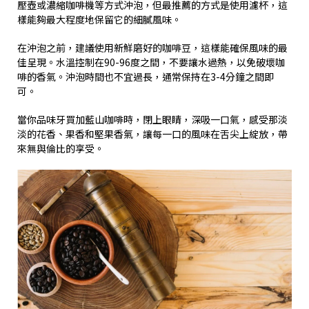
壓壺或濃縮咖啡機等方式沖泡，但最推薦的方式是使用濾杯，這
樣能夠最大程度地保留它的細膩風味。
在沖泡之前，建議使用新鮮磨好的咖啡豆，這樣能確保風味的最
佳呈現。水溫控制在90-96度之間，不要讓水過熱，以免破壞咖
啡的香氣。沖泡時間也不宜過長，通常保持在3-4分鐘之間即
可。
當你品味牙買加藍山咖啡時，閉上眼睛，深吸一口氣，感受那淡
淡的花香、果香和堅果香氣，讓每一口的風味在舌尖上綻放，帶
來無與倫比的享受。