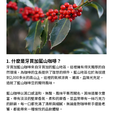
1. 什麼是牙買加藍山咖啡？
牙買加藍山咖啡來自牙買加的藍山地區，這裡擁有得天獨厚的自
然環境，為咖啡的生長提供了理想的條件。藍山地區位於海拔達
到2,000多米的高山上，這裡的氣候涼爽、潮濕，且陽光充足，
造就了藍山咖啡豆的獨特風味。
藍山咖啡以其口感溫和、無酸、風味平衡而聞名。其味道層次豐
富，帶有淡淡的堅果香氣、柔和的果香，並且常帶有一絲巧克力
的餘韻。每一口都充滿了清新與細膩，無論是對咖啡新手還是老
饕，都能帶來一種愉悅的品飲體驗。