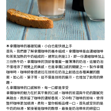
🌟拿鐵咖啡的基礎知識，小白也能快速上手
首先，我們要了解拿鐵咖啡的基本組成。拿鐵咖啡是由濃縮咖啡
和蒸氣加熱的牛奶組成的，通常比例是1:3，即一份濃縮咖啡加上
三份熱牛奶。拿鐵咖啡的頂部會覆蓋一層薄薄的奶泡，這層奶泡
不僅增添了視覺上的美感，也是拿鐵口感的關鍵之一。製作拿鐵
咖啡時，咖啡師會透過拉花技術在奶泡上創造出各種美麗的圖
案，如心形、葉子等，這不僅是技術的展示，也增加了飲用的樂
趣。
💪拿鐵咖啡的口感解析，每一口都是享受
拿鐵咖啡的魅力在於其平衡的口感。咖啡的苦澀與牛奶的甜膩完
美融合，既保留了咖啡的濃郁香氣，又中和了咖啡的苦味，使得
整杯咖啡更加順滑、柔和。當你輕輕品嚐一口，首先感受到的是
牛奶的絲滑，緊接著是咖啡的醇厚，最後是奶泡帶來的綿密口