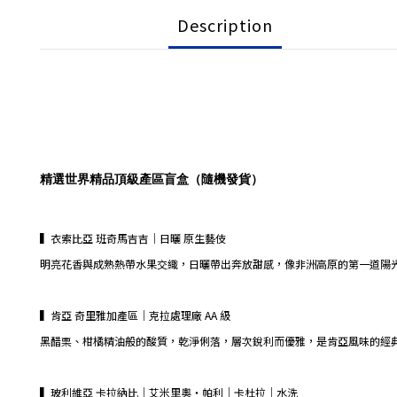
Description
精選世界精品頂級產區盲盒（隨機發貨）
▍衣索比亞 班奇馬吉吉｜日曬 原生藝伎
明亮花香與成熟熱帶水果交織，日曬帶出奔放甜感，像非洲高原的第一道陽
▍肯亞 奇里雅加產區｜克拉處理廠 AA 級
黑醋栗、柑橘精油般的酸質，乾淨俐落，層次銳利而優雅，是肯亞風味的經
▍玻利維亞 卡拉納比｜艾米里奧・帕利｜卡杜拉｜水洗