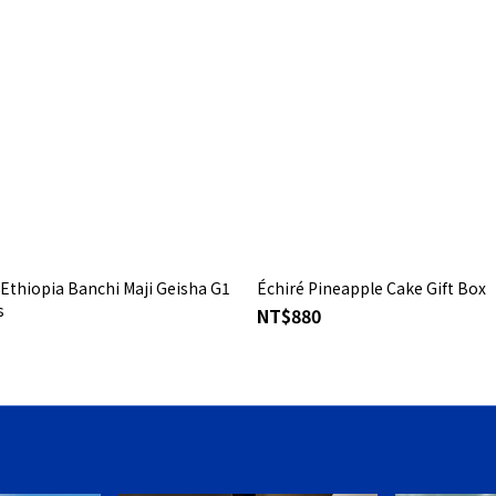
Ethiopia Banchi Maji Geisha G1
Échiré Pineapple Cake Gift Box
s
NT$880