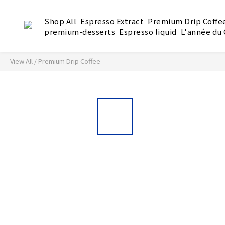
Shop All
Espresso Extract
Premium Drip Coffe
premium-desserts
Espresso liquid
L'année du
View All
/
Premium Drip Coffee