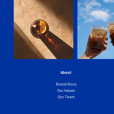
About
Brand Story
Our Values
Our Team