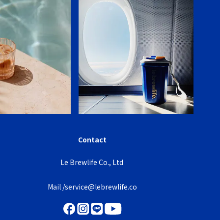
Contact
Le Brewlife Co., Ltd
Mail /service@lebrewlife.co