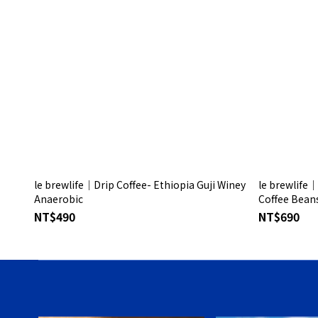
le brewlife│Drip Coffee- Ethiopia Guji Winey
le brewlife│
Anaerobic
Coffee Bean
NT$490
NT$690