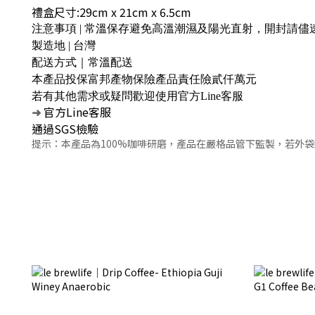
禮盒尺寸:29cm x 21cm x 6.5cm
注意事項 | 常溫保存避免高溫潮濕及陽光直射，開封請儘
製造地 | 台灣
配送方式｜常溫配送
本產品投保富邦產物保險產品責任險貳仟萬元
若有其他需求或疑問歡迎使用官方Line客服
官方Line客服
➜
通過SGS檢驗
提示：
本產品為100%咖啡研磨，產品在嚴格品管下監製，若外