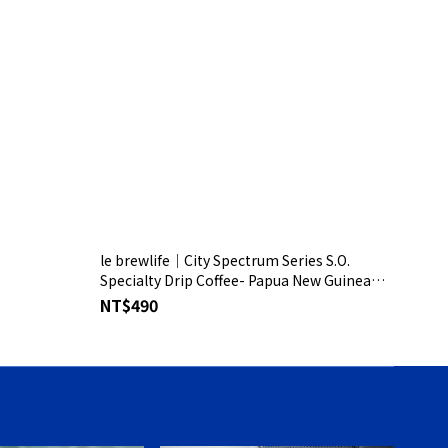
le brewlife│City Spectrum Series S.O.
Specialty Drip Coffee- Papua New Guinea
Paradise Bird Estate Washed
NT$490