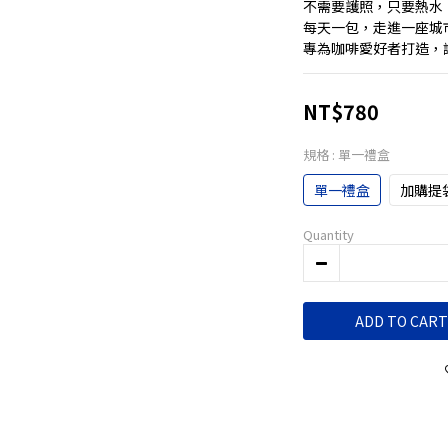
不需要護照，只要熱水
每天一包，走進一座城
專為咖啡愛好者打造，
NT$780
規格
: 單一禮盒
單一禮盒
加購提
Quantity
ADD TO CART