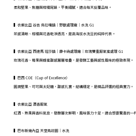
柔和堅果、焦糖與柑橘尾韻，平衡細膩，適合每天反覆品味。
▍衣索比亞 谷吉 烏拉嘎鎮｜野獸處理廠｜水洗 G1
茶感清晰、柑橘與花香乾淨透亮，是高海拔水洗豆的純粹代表。
▍衣索比亞 西達馬 班莎鎮｜康卡納處理廠｜玫瑰雙重厭氧蜜處理 G1
玫瑰花香、莓果與蜂蜜甜感層層堆疊，是發酵工藝與感性風味的極致表現。
▍巴西 COE（Cup of Excellence）
圓潤堅果、可可與太妃糖，甜感扎實，結構穩定，是精品評選的經典實力。
▍衣索比亞 酒香厭氧
紅酒、熟果與香料氣息，發酵層次鮮明，風味張力十足，適合想要驚喜的一
▍巴布新幾內亞 天堂鳥莊園｜水洗