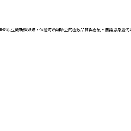
ORING烘豆機新鮮烘焙，保證每顆咖啡豆的極致品質與香氣。無論您身處