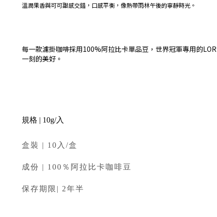
溫潤果香與可可甜感交錯，口感平衡，像熱帶雨林午後的寧靜時光。
每一款濾掛咖啡採用100%阿拉比卡單品豆，世界冠軍專用的L
一刻的美好。
規格 | 10g/入
盒裝 | 10入/盒
成份 | 100％阿拉比卡咖啡豆
保存期限| 2年半