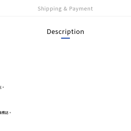
Shipping & Payment
Description
光。
典標誌。